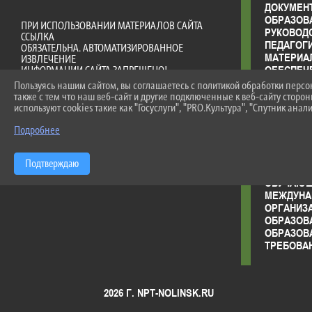
ДОКУМЕН
ОБРАЗОВ
ПРИ ИСПОЛЬЗОВАНИИ МАТЕРИАЛОВ САЙТА
РУКОВОД
ССЫЛКА
ПЕДАГОГ
ОБЯЗАТЕЛЬНА. АВТОМАТИЗИРОВАННОЕ
МАТЕРИА
ИЗВЛЕЧЕНИЕ
ОБЕСПЕЧ
ИНФОРМАЦИИ САЙТА ЗАПРЕЩЕНО!
ОБРАЗОВ
Пользуясь нашим сайтом, вы соглашаетесь с политикой обработки перс
ДОСТУПН
также с тем что наш веб-сайт и другие подключенные к веб-сайту сторо
ПЛАТНЫЕ
используют cookies такие как "Госуслуги", "PRO.Культура", "Спутник анали
ФИНАНСО
Подробнее
ДЕЯТЕЛЬ
ВАКАНТН
(ПЕРЕВО
Подтверждаю
СТИПЕНД
ОБУЧАЮ
МЕЖДУНА
ОРГАНИЗА
ОБРАЗОВ
ОБРАЗОВ
ТРЕБОВА
2026 Г. NPT-NOLINSK.RU