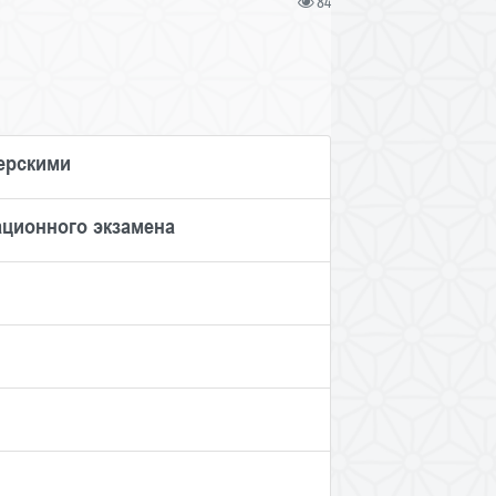
84
ерскими
ационного экзамена