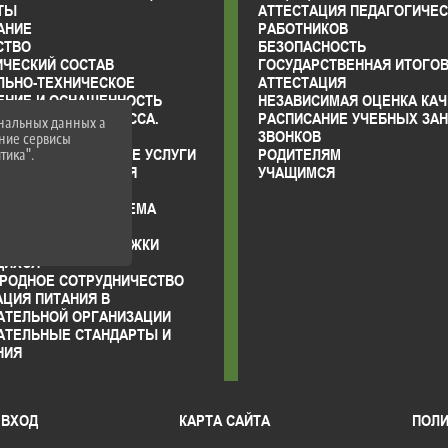
ТЫ
АТТЕСТАЦИЯ ПЕДАГОГИЧЕ
АНИЕ
РАБОТНИКОВ
СТВО
БЕЗОПАСНОСТЬ
ИЧЕСКИЙ СОСТАВ
ГОСУДАРСТВЕННАЯ ИТОГО
ЛЬНО-ТЕХНИЧЕСКОЕ
АТТЕСТАЦИЯ
ЕНИЕ И ОСНАЩЕННОСТЬ
НЕЗАВИСИМАЯ ОЦЕНКА КАЧ
АТЕЛЬНОГО ПРОЦЕССА.
РАСПИСАНИЕ УЧЕБНЫХ ЗАН
ональных данных а
АЯ СРЕДА
ЗВОНКОВ
нние сервисы
 ОБРАЗОВАТЕЛЬНЫЕ УСЛУГИ
РОДИТЕЛЯМ
тика".
ВО-ХОЗЯЙСТВЕННАЯ
УЧАЩИМСЯ
НОСТЬ
ЫЕ МЕСТА ДЛЯ ПРИЕМА
ДА) ОБУЧАЮЩИХСЯ
ИИ И МЕРЫ ПОДДЕРЖКИ
ЩИХСЯ
РОДНОЕ СОТРУДНИЧЕСТВО
ЦИЯ ПИТАНИЯ В
АТЕЛЬНОЙ ОРГАНИЗАЦИИ
АТЕЛЬНЫЕ СТАНДАРТЫ И
НИЯ
ВХОД
КАРТА САЙТА
ПОЛИ