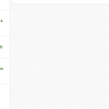
4-
B)
их