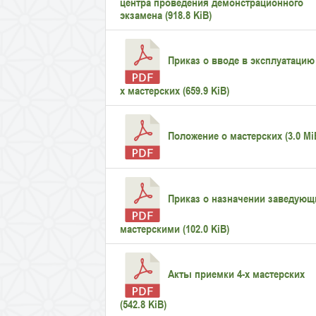
центра проведения демонстрационного
экзамена (918.8 KiB)
Приказ о вводе в эксплуатацию 
х мастерских (659.9 KiB)
Положение о мастерских (3.0 Mi
Приказ о назначении заведующ
мастерскими (102.0 KiB)
Акты приемки 4-х мастерских
(542.8 KiB)