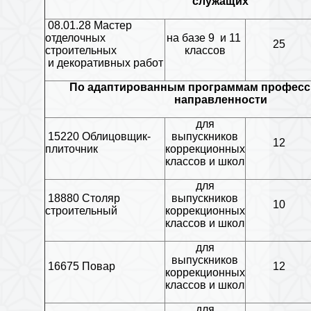
служащих
08.01.28 Мастер
отделочных
на базе 9 и 11
25
строительных
классов
и декоративных работ
По адаптированным программам профес
направленности
для
15220 Облицовщик-
выпускников
12
плиточник
коррекционных
классов и школ
для
18880 Столяр
выпускников
10
строительный
коррекционных
классов и школ
для
выпускников
16675 Повар
12
коррекционных
классов и школ
для