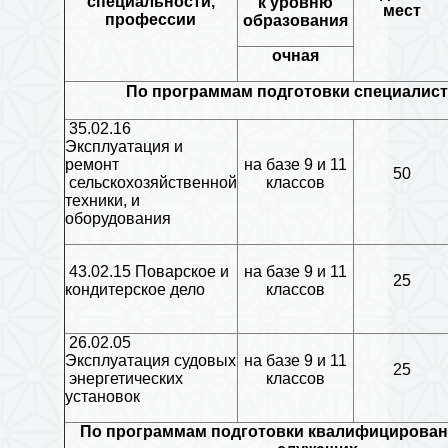
специальности,
к уровню
мест
профессии
образования
очная
По программам подготовки специалист
35.02.16
Эксплуатация и
ремонт
на базе 9 и 11
50
сельскохозяйственной
классов
техники, и
оборудования
43.02.15 Поварское и
на базе 9 и 11
25
кондитерское дело
классов
26.02.05
Эксплуатация судовых
на базе 9 и 11
25
энергетических
классов
установок
По программам подготовки квалифицирован