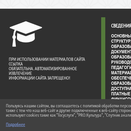
СВЕДЕНИЯ
ОСНОВНЫ
СТРУКТУР
ОБРАЗОВ
ДОКУМЕН
ОБРАЗОВ
ПРИ ИСПОЛЬЗОВАНИИ МАТЕРИАЛОВ САЙТА
РУКОВОД
ССЫЛКА
ПЕДАГОГ
ОБЯЗАТЕЛЬНА. АВТОМАТИЗИРОВАННОЕ
МАТЕРИА
ИЗВЛЕЧЕНИЕ
ОБЕСПЕЧ
ИНФОРМАЦИИ САЙТА ЗАПРЕЩЕНО!
ОБРАЗОВ
ДОСТУПН
ПЛАТНЫЕ
ФИНАНСО
ДЕЯТЕЛЬ
Пользуясь нашим сайтом, вы соглашаетесь с политикой обработки перс
ВАКАНТН
также с тем что наш веб-сайт и другие подключенные к веб-сайту сторо
(ПЕРЕВО
используют cookies такие как "Госуслуги", "PRO.Культура", "Спутник анали
СТИПЕНД
Подробнее
ОБУЧАЮ
МЕЖДУНА