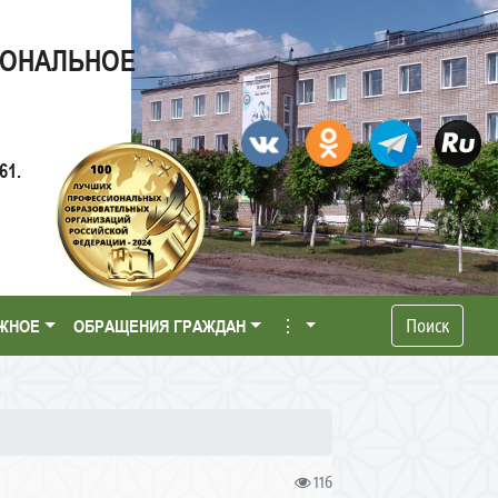
ИОНАЛЬНОЕ
61.
Поиск
ЖНОЕ
ОБРАЩЕНИЯ ГРАЖДАН
⋮
116