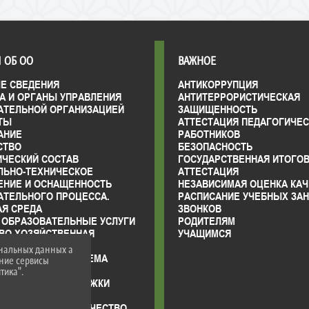
 ОБ ОО
ВАЖНОЕ
Е СВЕДЕНИЯ
АНТИКОРРУПЦИЯ
А И ОРГАНЫ УПРАВЛЕНИЯ
АНТИТЕРРОРИСТИЧЕСКАЯ
АТЕЛЬНОЙ ОРГАНИЗАЦИЕЙ
ЗАЩИЩЕННОСТЬ
ТЫ
АТТЕСТАЦИЯ ПЕДАГОГИЧЕ
АНИЕ
РАБОТНИКОВ
СТВО
БЕЗОПАСНОСТЬ
ИЧЕСКИЙ СОСТАВ
ГОСУДАРСТВЕННАЯ ИТОГО
ЛЬНО-ТЕХНИЧЕСКОЕ
АТТЕСТАЦИЯ
ЕНИЕ И ОСНАЩЕННОСТЬ
НЕЗАВИСИМАЯ ОЦЕНКА КАЧ
АТЕЛЬНОГО ПРОЦЕССА.
РАСПИСАНИЕ УЧЕБНЫХ ЗАН
АЯ СРЕДА
ЗВОНКОВ
 ОБРАЗОВАТЕЛЬНЫЕ УСЛУГИ
РОДИТЕЛЯМ
ВО-ХОЗЯЙСТВЕННАЯ
УЧАЩИМСЯ
НОСТЬ
ональных данных а
ЫЕ МЕСТА ДЛЯ ПРИЕМА
нние сервисы
ДА) ОБУЧАЮЩИХСЯ
тика".
ИИ И МЕРЫ ПОДДЕРЖКИ
ЩИХСЯ
РОДНОЕ СОТРУДНИЧЕСТВО