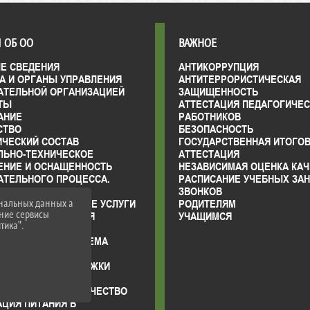
 ОБ ОО
ВАЖНОЕ
Е СВЕДЕНИЯ
АНТИКОРРУПЦИЯ
А И ОРГАНЫ УПРАВЛЕНИЯ
АНТИТЕРРОРИСТИЧЕСКАЯ
АТЕЛЬНОЙ ОРГАНИЗАЦИЕЙ
ЗАЩИЩЕННОСТЬ
ТЫ
АТТЕСТАЦИЯ ПЕДАГОГИЧЕ
АНИЕ
РАБОТНИКОВ
СТВО
БЕЗОПАСНОСТЬ
ИЧЕСКИЙ СОСТАВ
ГОСУДАРСТВЕННАЯ ИТОГО
ЛЬНО-ТЕХНИЧЕСКОЕ
АТТЕСТАЦИЯ
ЕНИЕ И ОСНАЩЕННОСТЬ
НЕЗАВИСИМАЯ ОЦЕНКА КАЧ
АТЕЛЬНОГО ПРОЦЕССА.
РАСПИСАНИЕ УЧЕБНЫХ ЗАН
АЯ СРЕДА
ЗВОНКОВ
 ОБРАЗОВАТЕЛЬНЫЕ УСЛУГИ
РОДИТЕЛЯМ
ональных данных а
нние сервисы
ВО-ХОЗЯЙСТВЕННАЯ
УЧАЩИМСЯ
тика".
НОСТЬ
ЫЕ МЕСТА ДЛЯ ПРИЕМА
ДА) ОБУЧАЮЩИХСЯ
ИИ И МЕРЫ ПОДДЕРЖКИ
ЩИХСЯ
РОДНОЕ СОТРУДНИЧЕСТВО
ЦИЯ ПИТАНИЯ В