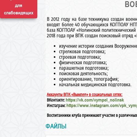
ВО
для
слабовидящих
В 2012 году на базе техникума создан вое
входят более 40 обучающихся КОГПОАУ НПТ,
база КОГПОАУ «Нолинский политехнический т
2018 года при ВПК создан поисковый отряд 
изучение истории создания Вооруженн
стрелковая подготовка;
строевая подготовка;
физическая подготовка;
парашютная подготовка;
поисковая деятельность;
ориентирование, топография;
начальная медицинская подготовка.
Аккаунты ВПК «Вымпел» в социальных сетях:
https://vk.com/vympel_nolinsk
ВКонтакте:
https://www.instagram.com/vpk_vym
Инстаграм:
Воспитанники клуба принимают участие в различных
ФАЙЛЫ