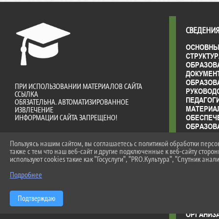
СВЕДЕНИЯ
ОСНОВНЫ
СТРУКТУР
ОБРАЗОВ
ДОКУМЕН
ОБРАЗОВ
ПРИ ИСПОЛЬЗОВАНИИ МАТЕРИАЛОВ САЙТА
РУКОВОД
ССЫЛКА
ПЕДАГОГ
ОБЯЗАТЕЛЬНА. АВТОМАТИЗИРОВАННОЕ
МАТЕРИА
ИЗВЛЕЧЕНИЕ
ОБЕСПЕЧ
ИНФОРМАЦИИ САЙТА ЗАПРЕЩЕНО!
ОБРАЗОВ
ДОСТУПН
ПЛАТНЫЕ
Пользуясь нашим сайтом, вы соглашаетесь с политикой обработки перс
также с тем что наш веб-сайт и другие подключенные к веб-сайту сторо
ФИНАНСО
используют cookies такие как "Госуслуги", "PRO.Культура", "Спутник анали
ДЕЯТЕЛЬ
ВАКАНТН
Подробнее
(ПЕРЕВО
СТИПЕНД
ОБУЧАЮ
Подтверждаю
МЕЖДУНА
ОРГАНИЗА