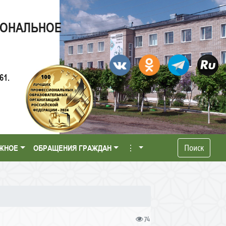
ИОНАЛЬНОЕ
61.
Поиск
ЖНОЕ
ОБРАЩЕНИЯ ГРАЖДАН
⋮
74