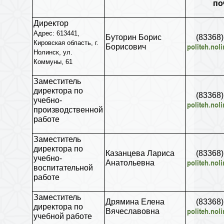
по
Директор
Адрес:
613441,
Буторин Борис
(83368)
Кировская область, г.
politeh.nol
Борисович
Нолинск, ул.
Коммуны, 61
Заместитель
директора по
(83368)
учебно-
politeh.nol
производственной
работе
Заместитель
директора по
Казанцева Лариса
(83368)
учебно-
politeh.nol
Анатольевна
воспитательной
работе
Заместитель
Дрямина Елена
(83368)
директора по
politeh.nol
Вячеславовна
учебной работе