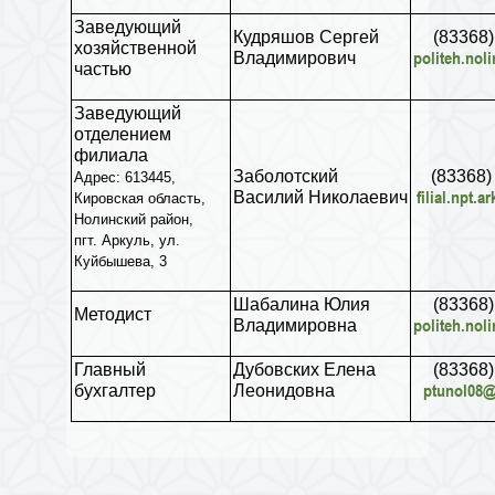
Заведующий
Кудряшов Сергей
(83368)
хозяйственной
politeh.nol
Владимирович
частью
Заведующий
отделением
филиала
Заболотский
(83368)
Адрес:
613445,
filial.npt.
Василий Николаевич
Кировская область,
Нолинский район,
пгт. Аркуль, ул.
Куйбышева, 3
Шабалина Юлия
(83368)
Методист
politeh.nol
Владимировна
Главный
Дубовских Елена
(83368)
ptunol08@
бухгалтер
Леонидовна