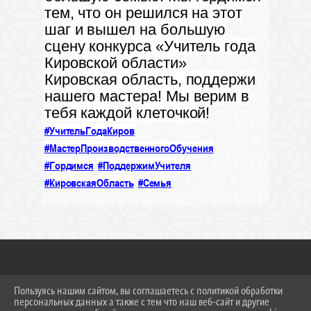
тем, что он решился на этот
шаг и вышел на большую
сцену конкурса «Учитель года
Кировской области»
Кировская область, поддержи
нашего мастера! Мы верим в
тебя каждой клеточкой!
#УчительГодаКиров
#МастерПроизводственногоОбучения
#Гордимся
#ПоддержимУчителя
#КировскаяОбласть
#Семья
2026 Г. NPT-NOLINSK.RU
Пользуясь нашим сайтом, вы соглашаетесь с политикой обработки
ВХОД
персональных данных а также с тем что наш веб-сайт и другие