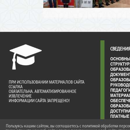
СВЕДЕНИЯ
ОСНОВНЫ
СТРУКТУР
ОБРАЗОВ
ДОКУМЕН
ОБРАЗОВ
ПРИ ИСПОЛЬЗОВАНИИ МАТЕРИАЛОВ САЙТА
РУКОВОД
ССЫЛКА
ПЕДАГОГ
ОБЯЗАТЕЛЬНА. АВТОМАТИЗИРОВАННОЕ
МАТЕРИА
ИЗВЛЕЧЕНИЕ
ОБЕСПЕЧ
ИНФОРМАЦИИ САЙТА ЗАПРЕЩЕНО!
ОБРАЗОВ
ДОСТУПН
ПЛАТНЫЕ
ФИНАНСО
Пользуясь нашим сайтом, вы соглашаетесь с политикой обработки перс
ДЕЯТЕЛЬ