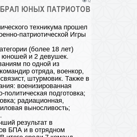
12
СОБРАЛ ЮНЫХ ПАТРИОТОВ
нического техникума прошел
оенно-патриотической Игры
тегории (более 18 лет)
 юношей и 2 девушек.
ваниям по одной из
командир отряда, военкор,
связист, штурмовик. Также в
ания: военизированная
о-политическая подготовка;
товка; радиационная,
силовая выносливость;
.
ший результат в
ов БПА и в отрядном