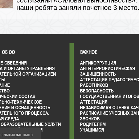
состязании «Силовая выносливость». 
наши ребята заняли почетное 3 место
 ОБ ОО
ВАЖНОЕ
Е СВЕДЕНИЯ
АНТИКОРРУПЦИЯ
А И ОРГАНЫ УПРАВЛЕНИЯ
АНТИТЕРРОРИСТИЧЕСКАЯ
АТЕЛЬНОЙ ОРГАНИЗАЦИЕЙ
ЗАЩИЩЕННОСТЬ
ТЫ
АТТЕСТАЦИЯ ПЕДАГОГИЧЕ
АНИЕ
РАБОТНИКОВ
СТВО
БЕЗОПАСНОСТЬ
ИЧЕСКИЙ СОСТАВ
ГОСУДАРСТВЕННАЯ ИТОГО
ЛЬНО-ТЕХНИЧЕСКОЕ
АТТЕСТАЦИЯ
ЕНИЕ И ОСНАЩЕННОСТЬ
НЕЗАВИСИМАЯ ОЦЕНКА КАЧ
АТЕЛЬНОГО ПРОЦЕССА.
РАСПИСАНИЕ УЧЕБНЫХ ЗАН
АЯ СРЕДА
ЗВОНКОВ
 ОБРАЗОВАТЕЛЬНЫЕ УСЛУГИ
РОДИТЕЛЯМ
ВО-ХОЗЯЙСТВЕННАЯ
УЧАЩИМСЯ
ональных данных а
НОСТЬ