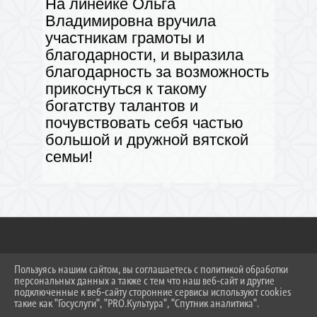
На линейке Ольга
Владимировна вручила
участникам грамоты и
благодарности, и выразила
благодарность за возможность
прикоснуться к такому
богатству талантов и
почувствовать себя частью
большой и дружной вятской
семьи!
2026 Г. NPT-NOLINSK.RU
Пользуясь нашим сайтом, вы соглашаетесь с политикой обработки
ВХОД
персональных данных а также с тем что наш веб-сайт и другие
КАРТА САЙТА
подключенные к веб-сайту сторонние сервисы используют cookies
такие как "Госуслуги", "PRO.Культура", "Спутник аналитика".
ПОЛИТИКА ОБРАБОТКИ ПЕРСОНАЛЬНЫХ
ДАННЫХ