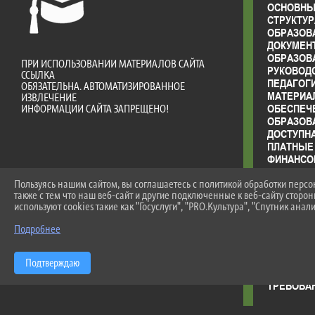
ОСНОВНЫ
СТРУКТУР
ОБРАЗОВ
ДОКУМЕН
ОБРАЗОВ
ПРИ ИСПОЛЬЗОВАНИИ МАТЕРИАЛОВ САЙТА
РУКОВОД
ССЫЛКА
ПЕДАГОГ
ОБЯЗАТЕЛЬНА. АВТОМАТИЗИРОВАННОЕ
МАТЕРИА
ИЗВЛЕЧЕНИЕ
ОБЕСПЕЧ
ИНФОРМАЦИИ САЙТА ЗАПРЕЩЕНО!
ОБРАЗОВ
ДОСТУПН
ПЛАТНЫЕ
ФИНАНСО
ДЕЯТЕЛЬ
Пользуясь нашим сайтом, вы соглашаетесь с политикой обработки перс
ВАКАНТН
также с тем что наш веб-сайт и другие подключенные к веб-сайту сторо
(ПЕРЕВО
используют cookies такие как "Госуслуги", "PRO.Культура", "Спутник анали
СТИПЕНД
ОБУЧАЮ
Подробнее
МЕЖДУНА
ОРГАНИЗА
ОБРАЗОВ
Подтверждаю
ОБРАЗОВ
ТРЕБОВА