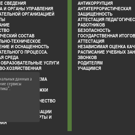
Е СВЕДЕНИЯ
АНТИКОРРУПЦИЯ
А И ОРГАНЫ УПРАВЛЕНИЯ
АНТИТЕРРОРИСТИЧЕСКАЯ
АТЕЛЬНОЙ ОРГАНИЗАЦИЕЙ
ЗАЩИЩЕННОСТЬ
ТЫ
АТТЕСТАЦИЯ ПЕДАГОГИЧЕ
АНИЕ
РАБОТНИКОВ
СТВО
БЕЗОПАСНОСТЬ
ИЧЕСКИЙ СОСТАВ
ГОСУДАРСТВЕННАЯ ИТОГО
ЛЬНО-ТЕХНИЧЕСКОЕ
АТТЕСТАЦИЯ
ЕНИЕ И ОСНАЩЕННОСТЬ
НЕЗАВИСИМАЯ ОЦЕНКА КАЧ
АТЕЛЬНОГО ПРОЦЕССА.
РАСПИСАНИЕ УЧЕБНЫХ ЗАН
АЯ СРЕДА
ЗВОНКОВ
 ОБРАЗОВАТЕЛЬНЫЕ УСЛУГИ
РОДИТЕЛЯМ
ВО-ХОЗЯЙСТВЕННАЯ
УЧАЩИМСЯ
НОСТЬ
ональных данных а
ЫЕ МЕСТА ДЛЯ ПРИЕМА
нние сервисы
ДА) ОБУЧАЮЩИХСЯ
тика".
ИИ И МЕРЫ ПОДДЕРЖКИ
ЩИХСЯ
РОДНОЕ СОТРУДНИЧЕСТВО
ЦИЯ ПИТАНИЯ В
АТЕЛЬНОЙ ОРГАНИЗАЦИИ
АТЕЛЬНЫЕ СТАНДАРТЫ И
НИЯ