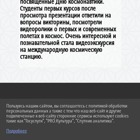
посвященные Дню космонавтики.
Студенты первых курсов после
просмотра презентации ответили на
вопросы викторины, посмотрели
видеоролики о первых и современных
полетах в космос. Очень интересной и
познавательной стала видеоэкскурсия
на международную космическую
станцию.
2026 Г. NPT-NOLINSK.RU
Пользуясь нашим сайтом, вы соглашаетесь с политикой обработки
ВХОД
персональных данных а также с тем что наш веб-сайт и другие
КАРТА САЙТА
подключенные к веб-сайту сторонние сервисы используют cookies
такие как "Госуслуги", "PRO.Культура", "Спутник аналитика".
ПОЛИТИКА ОБРАБОТКИ ПЕРСОНАЛЬНЫХ
ДАННЫХ
Подробнее
СДЕЛАНО НА KUBCMS