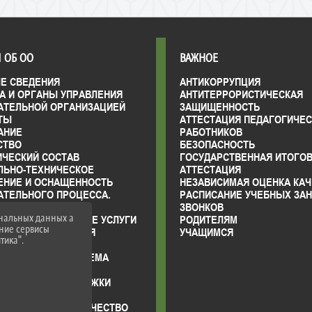
 ОБ ОО
ВАЖНОЕ
Е СВЕДЕНИЯ
АНТИКОРРУПЦИЯ
А И ОРГАНЫ УПРАВЛЕНИЯ
АНТИТЕРРОРИСТИЧЕСКАЯ
АТЕЛЬНОЙ ОРГАНИЗАЦИЕЙ
ЗАЩИЩЕННОСТЬ
ТЫ
АТТЕСТАЦИЯ ПЕДАГОГИЧЕ
АНИЕ
РАБОТНИКОВ
СТВО
БЕЗОПАСНОСТЬ
ИЧЕСКИЙ СОСТАВ
ГОСУДАРСТВЕННАЯ ИТОГО
ЛЬНО-ТЕХНИЧЕСКОЕ
АТТЕСТАЦИЯ
ЕНИЕ И ОСНАЩЕННОСТЬ
НЕЗАВИСИМАЯ ОЦЕНКА КАЧ
АТЕЛЬНОГО ПРОЦЕССА.
РАСПИСАНИЕ УЧЕБНЫХ ЗАН
АЯ СРЕДА
ЗВОНКОВ
ональных данных а
 ОБРАЗОВАТЕЛЬНЫЕ УСЛУГИ
РОДИТЕЛЯМ
нние сервисы
ВО-ХОЗЯЙСТВЕННАЯ
УЧАЩИМСЯ
тика".
НОСТЬ
ЫЕ МЕСТА ДЛЯ ПРИЕМА
ДА) ОБУЧАЮЩИХСЯ
ИИ И МЕРЫ ПОДДЕРЖКИ
ЩИХСЯ
РОДНОЕ СОТРУДНИЧЕСТВО