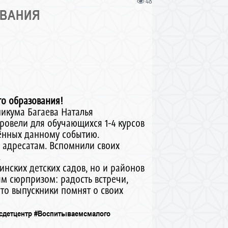
48
ОВАНИЯ
го образования!
икума Багаева Наталья
ровели для обучающихся 1-4 курсов
щённых данному событию.
 адресатам. Вспомнили своих
.
инских детских садов, но и районов
м сюрпризом: радость встречи,
что выпускники помнят о своих
сдетцентр
#Воспитываемсмалого