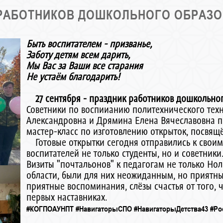
РАБОТНИКОВ ДОШКОЛЬНОГО ОБРАЗ
Быть воспитателем - призванье,
Заботу детям всем дарить,
Мы Вас за Ваши все старания
Не устаём благодарить!
27 сентября - праздник работников дошкольно
Советники по воспиианию политехнического техн
Александровна и Дрямина Елена Вячеславовна п
мастер-класс по изготовлению открыток, посвя
Готовые открытки сегодня отправились к своим
воспитателей не только студенты, но и советники
Визиты "почтальонов" к педагогам не только Нол
области, были для них неожиданным, но приятны
приятные воспоминания, слёзы счастья от того, 
первых наставниках.
#КОГПОАУНПТ
#НавигаторыСПО
#НавигаторыДетства43
#Ро