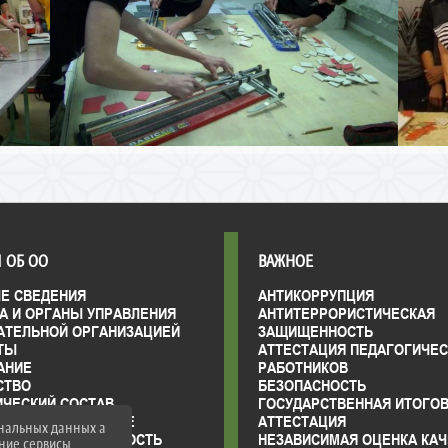
 ОБ ОО
ВАЖНОЕ
Е СВЕДЕНИЯ
АНТИКОРРУПЦИЯ
А И ОРГАНЫ УПРАВЛЕНИЯ
АНТИТЕРРОРИСТИЧЕСКАЯ
АТЕЛЬНОЙ ОРГАНИЗАЦИЕЙ
ЗАЩИЩЕННОСТЬ
ТЫ
АТТЕСТАЦИЯ ПЕДАГОГИЧЕ
АНИЕ
РАБОТНИКОВ
СТВО
БЕЗОПАСНОСТЬ
ИЧЕСКИЙ СОСТАВ
ГОСУДАРСТВЕННАЯ ИТОГО
ЛЬНО-ТЕХНИЧЕСКОЕ
АТТЕСТАЦИЯ
ональных данных а
ЕНИЕ И ОСНАЩЕННОСТЬ
НЕЗАВИСИМАЯ ОЦЕНКА КАЧ
нние сервисы