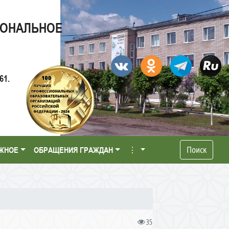
ИОНАЛЬНОЕ
61.
Поиск
ЖНОЕ
ОБРАЩЕНИЯ ГРАЖДАН
⋮
35