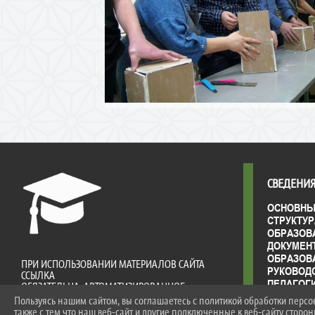
СВЕДЕНИЯ
ОСНОВНЫ
СТРУКТУР
ОБРАЗОВ
ДОКУМЕН
ОБРАЗОВ
ПРИ ИСПОЛЬЗОВАНИИ МАТЕРИАЛОВ САЙТА
РУКОВОД
ССЫЛКА
ПЕДАГОГ
ОБЯЗАТЕЛЬНА. АВТОМАТИЗИРОВАННОЕ
МАТЕРИА
ИЗВЛЕЧЕНИЕ
Пользуясь нашим сайтом, вы соглашаетесь с политикой обработки перс
ОБЕСПЕЧ
ИНФОРМАЦИИ САЙТА ЗАПРЕЩЕНО!
также с тем что наш веб-сайт и другие подключенные к веб-сайту сторо